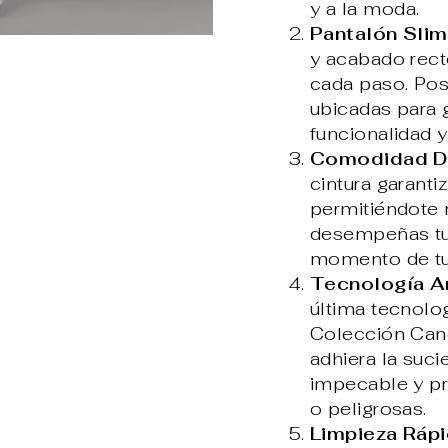
y a la moda.
Pantalón Slim
y acabado rect
cada paso. Pos
ubicadas para 
funcionalidad 
Comodidad Du
cintura garant
permitiéndote 
desempeñas tus
momento de tu 
Tecnología An
última tecnolog
Colección Cane
adhiera la suci
impecable y pr
o peligrosas.
Limpieza Rápi