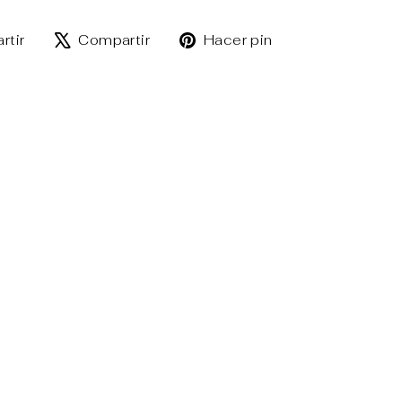
Compartir
Tuitear
Pinear
rtir
Compartir
Hacer pin
en
en
en
Facebook
X
Pinterest