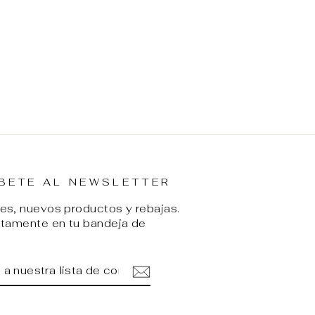
BETE AL NEWSLETTER
s, nuevos productos y rebajas.
ctamente en tu bandeja de
ETE
IR
A
am
cebook