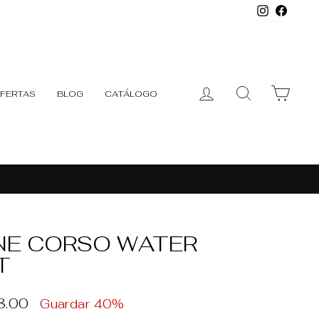
Instagr
Face
INGRESAR
BUSCAR
CARR
FERTAS
BLOG
CATÁLOGO
NE CORSO WATER
T
o
8.00
Guardar 40%