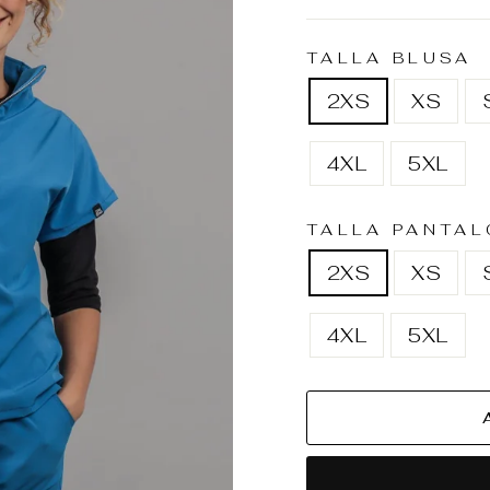
habitual
de
oferta
TALLA BLUSA
2XS
XS
4XL
5XL
TALLA PANTAL
2XS
XS
4XL
5XL