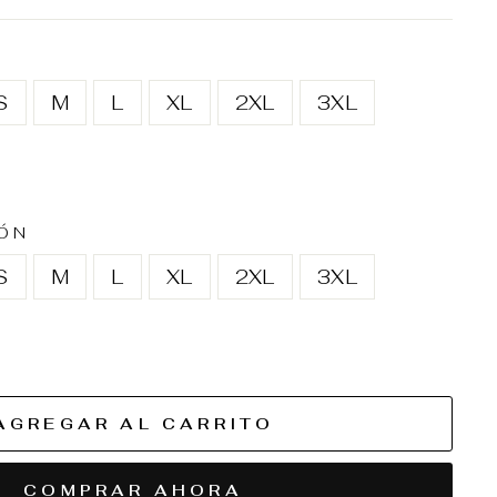
S
M
L
XL
2XL
3XL
ÓN
S
M
L
XL
2XL
3XL
AGREGAR AL CARRITO
COMPRAR AHORA