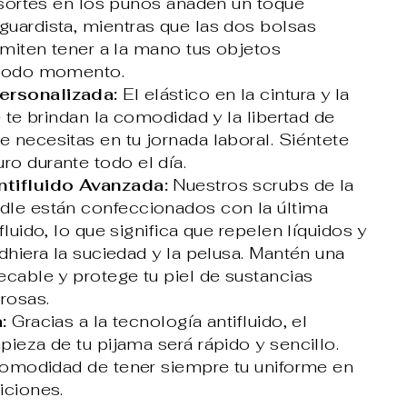
resortes en los puños añaden un toque
uardista, mientras que las dos bolsas
rmiten tener a la mano tus objetos
 todo momento.
rsonalizada:
El elástico en la cintura y la
e te brindan la comodidad y la libertad de
 necesitas en tu jornada laboral. Siéntete
o durante todo el día.
tifluido Avanzada:
Nuestros scrubs de la
le están confeccionados con la última
fluido, lo que significa que repelen líquidos y
dhiera la suciedad y la pelusa. Mantén una
ecable y protege tu piel de sustancias
rosas.
:
Gracias a la tecnología antifluido, el
ieza de tu pijama será rápido y sencillo.
 comodidad de tener siempre tu uniforme en
iciones.