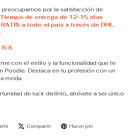
preocupamos por la satisfacción de
Tiempo de entrega de 12-15 días
GRATIS a todo el país a través de DHL,
.
 S/S
me con el estilo y la funcionalidad que te
ón Poodle. Destaca en tu profesión con un
la moda.
tunidad de lucir distinto, atrévete a ser único
Compartir
Tuitear
Pinear
rtir
Compartir
Hacer pin
en
en
en