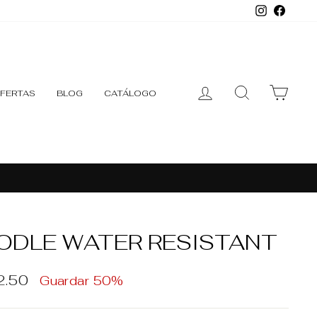
Instagr
Face
INGRESAR
BUSCAR
CARR
FERTAS
BLOG
CATÁLOGO
ODLE WATER RESISTANT
o
2.50
Guardar 50%