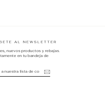
BETE AL NEWSLETTER
s, nuevos productos y rebajas.
ctamente en tu bandeja de
ETE
IR
A
am
cebook