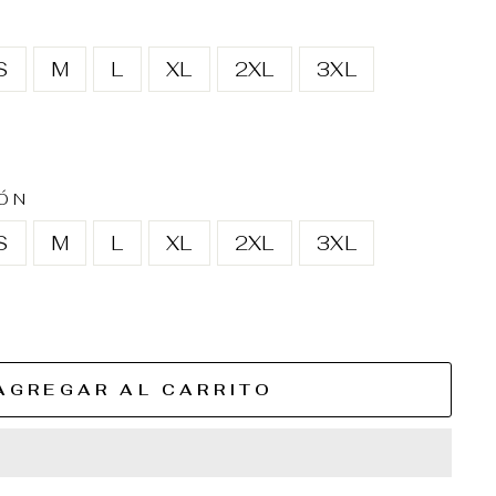
S
M
L
XL
2XL
3XL
ÓN
S
M
L
XL
2XL
3XL
AGREGAR AL CARRITO