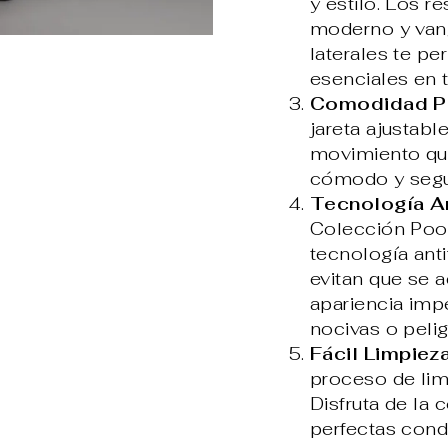
y estilo. Los 
moderno y vang
laterales te pe
esenciales en
Comodidad Pe
jareta ajustabl
movimiento que
cómodo y segur
Tecnología An
Colección Pood
tecnología anti
evitan que se a
apariencia imp
nocivas o pelig
Fácil Limpieza
proceso de limp
Disfruta de la
perfectas cond