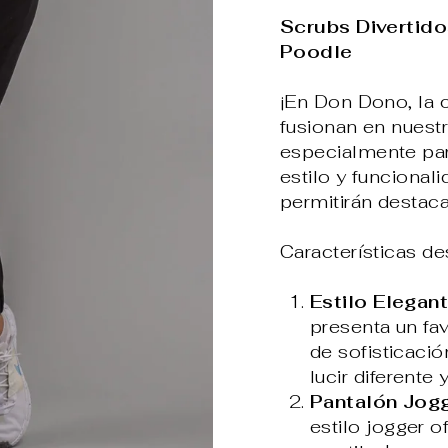
Scrubs Divertido
Poodle
¡En Don Dono, la 
fusionan en nuest
especialmente par
estilo y funcional
permitirán destac
Características d
Estilo Elegan
presenta un fa
de sofisticació
lucir diferent
Pantalón Jogg
estilo jogger 