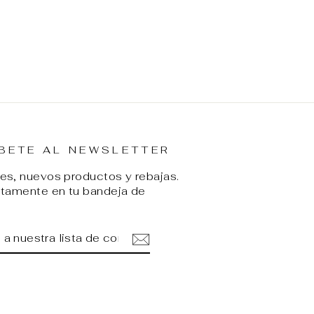
BETE AL NEWSLETTER
s, nuevos productos y rebajas.
ctamente en tu bandeja de
ETE
IR
A
am
cebook