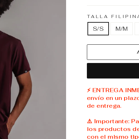
habitual
de
oferta
TALLA FILIPI
S/S
M/M
⚡ ENTREGA INMED
envío en un plaz
de entrega.
⚠️ Importante: P
los productos de
con el mismo tip