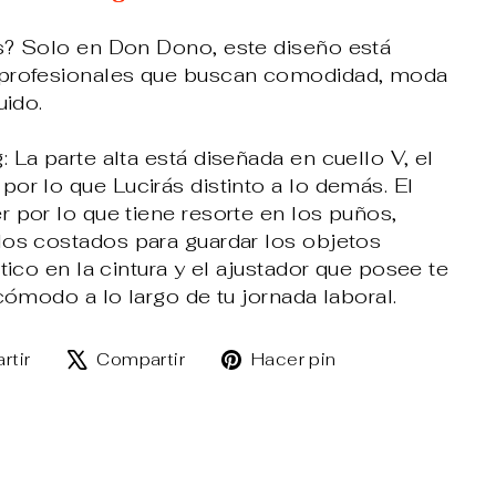
s? Solo en Don Dono, este diseño está
 profesionales que buscan comodidad, moda
uido.
 La parte alta está diseñada en cuello V, el
or lo que Lucirás distinto a lo demás. El
 por lo que tiene resorte en los puños,
los costados para guardar los objetos
tico en la cintura y el ajustador que posee te
 cómodo a lo largo de tu jornada laboral.
Compartir
Tuitear
Pinear
rtir
Compartir
Hacer pin
en
en
en
Facebook
X
Pinterest