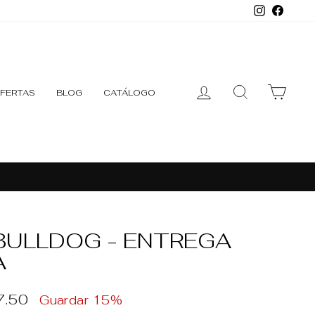
Instagr
Face
INGRESAR
BUSCAR
CARR
FERTAS
BLOG
CATÁLOGO
BULLDOG - ENTREGA
A
o
7.50
Guardar 15%