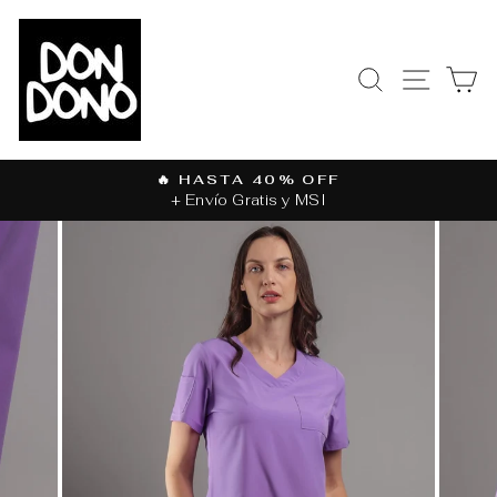
Ir
directamente
al
BUSCAR
NAVEGAC
CA
contenido
🔥 HASTA 40% OFF
+ Envío Gratis y MSI
diapositivas
pausa