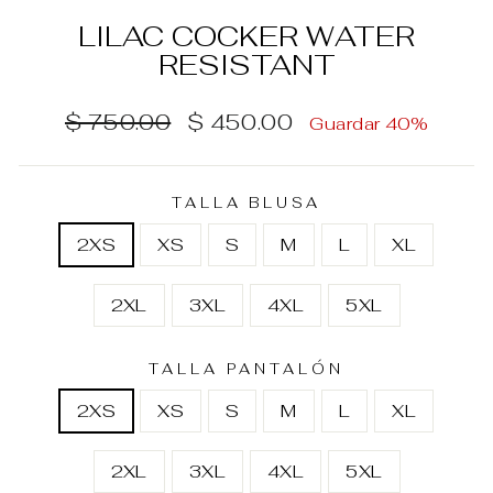
LILAC COCKER WATER
RESISTANT
Precio
Precio
$ 750.00
$ 450.00
Guardar 40%
habitual
de
oferta
TALLA BLUSA
2XS
XS
S
M
L
XL
2XL
3XL
4XL
5XL
TALLA PANTALÓN
2XS
XS
S
M
L
XL
2XL
3XL
4XL
5XL