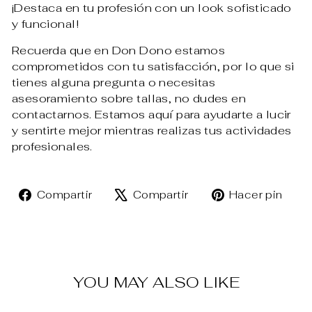
¡Destaca en tu profesión con un look sofisticado
y funcional!
Recuerda que en Don Dono estamos
comprometidos con tu satisfacción, por lo que si
tienes alguna pregunta o necesitas
asesoramiento sobre tallas, no dudes en
contactarnos. Estamos aquí para ayudarte a lucir
y sentirte mejor mientras realizas tus actividades
profesionales.
Compartir
Tuitear
Pin
Compartir
Compartir
Hacer pin
en
en
en
Facebook
X
Pin
YOU MAY ALSO LIKE