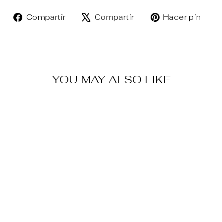
Compartir
Tuitear
Pin
Compartir
Compartir
Hacer pin
en
en
en
Facebook
X
Pin
YOU MAY ALSO LIKE
Venta