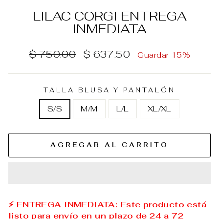
LILAC CORGI ENTREGA
INMEDIATA
Precio
Precio
$ 750.00
$ 637.50
Guardar 15%
habitual
de
oferta
TALLA BLUSA Y PANTALÓN
S/S
M/M
L/L
XL/XL
AGREGAR AL CARRITO
⚡ ENTREGA INMEDIATA: Este producto está
listo para envío en un plazo de 24 a 72