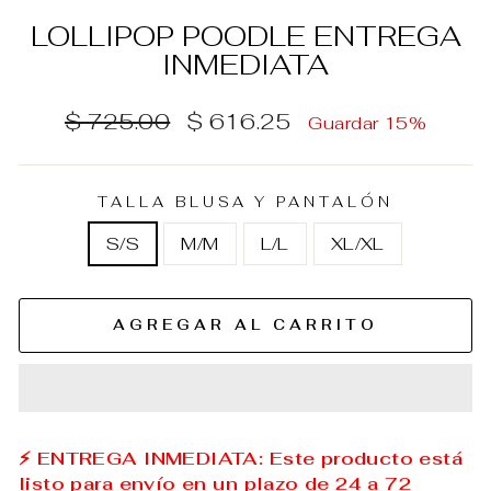
LOLLIPOP POODLE ENTREGA
INMEDIATA
Precio
Precio
$ 725.00
$ 616.25
Guardar 15%
habitual
de
oferta
TALLA BLUSA Y PANTALÓN
S/S
M/M
L/L
XL/XL
AGREGAR AL CARRITO
⚡ ENTREGA INMEDIATA: Este producto está
listo para envío en un plazo de 24 a 72