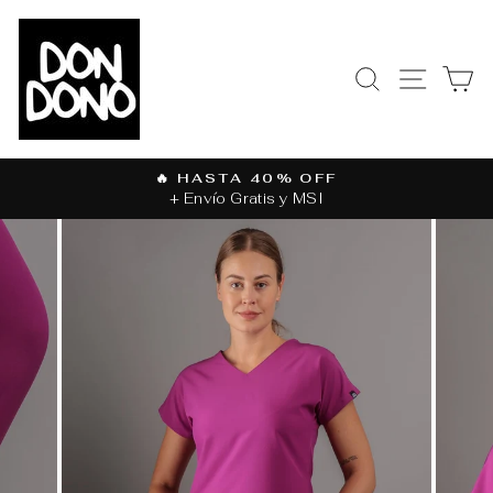
Ir
directamente
al
BUSCAR
NAVEGAC
CA
contenido
🔥 HASTA 40% OFF
+ Envío Gratis y MSI
diapositivas
pausa