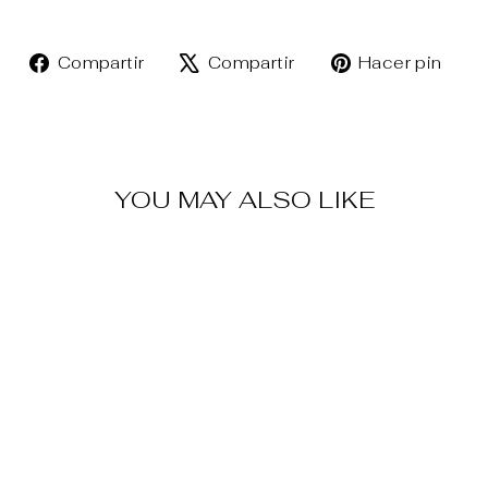
Compartir
Tuitear
Pin
Compartir
Compartir
Hacer pin
en
en
en
Facebook
X
Pin
YOU MAY ALSO LIKE
Venta