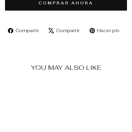
COMPRAR AHORA
Compartir
Tuitear
Pin
Compartir
Compartir
Hacer pin
en
en
en
Facebook
X
Pin
YOU MAY ALSO LIKE
Venta