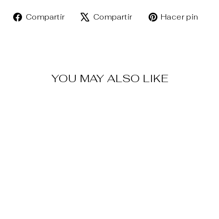
Compartir
Tuitear
Pin
Compartir
Compartir
Hacer pin
en
en
en
Facebook
X
Pin
YOU MAY ALSO LIKE
Venta