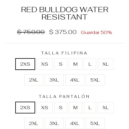
RED BULLDOG WATER
RESISTANT
Precio
Precio
$ 750.00
$ 375.00
Guardar 50%
habitual
de
oferta
TALLA FILIPINA
2XS
XS
S
M
L
XL
2XL
3XL
4XL
5XL
TALLA PANTALÓN
2XS
XS
S
M
L
XL
2XL
3XL
4XL
5XL