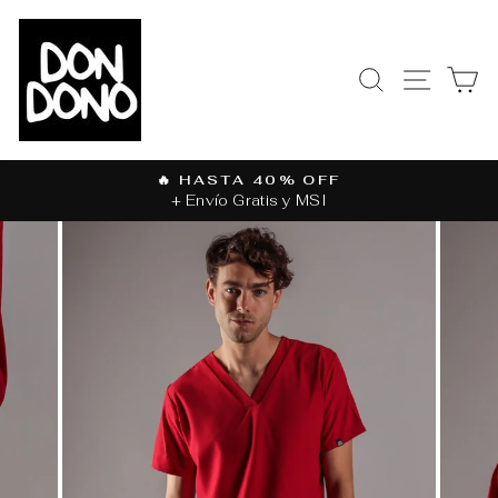
Ir
directamente
al
BUSCAR
NAVEGAC
CA
contenido
🔥 HASTA 40% OFF
+ Envío Gratis y MSI
diapositivas
pausa