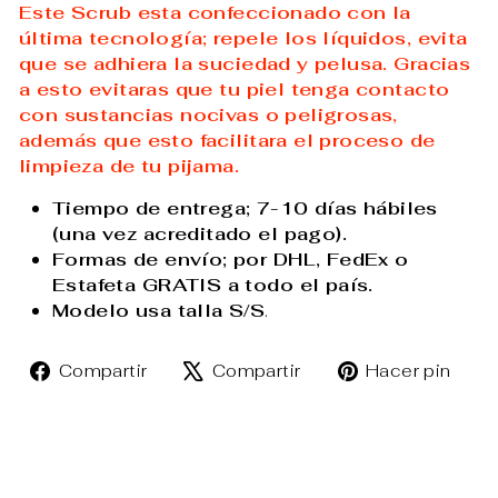
Este Scrub esta confeccionado con la
última tecnología; repele los líquidos, evita
que se adhiera la suciedad y pelusa. Gracias
a esto evitaras que tu piel tenga contacto
con sustancias nocivas o peligrosas,
además que esto facilitara el proceso de
limpieza de tu pijama.
Tiempo de entrega; 7-10 días hábiles
(una vez acreditado el pago).
Formas de envío; por DHL, FedEx o
Estafeta GRATIS a todo el país.
Modelo usa talla S/S
.
Compartir
Tuitear
Pin
Compartir
Compartir
Hacer pin
en
en
en
Facebook
X
Pin