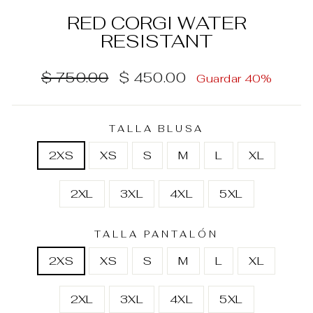
RED CORGI WATER
RESISTANT
Precio
Precio
$ 750.00
$ 450.00
Guardar 40%
habitual
de
oferta
TALLA BLUSA
2XS
XS
S
M
L
XL
2XL
3XL
4XL
5XL
TALLA PANTALÓN
2XS
XS
S
M
L
XL
2XL
3XL
4XL
5XL