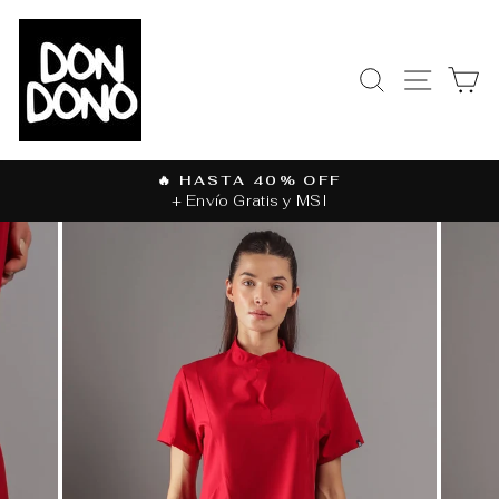
Ir
directamente
al
BUSCAR
NAVEGAC
CA
contenido
🔥 HASTA 40% OFF
+ Envío Gratis y MSI
diapositivas
pausa