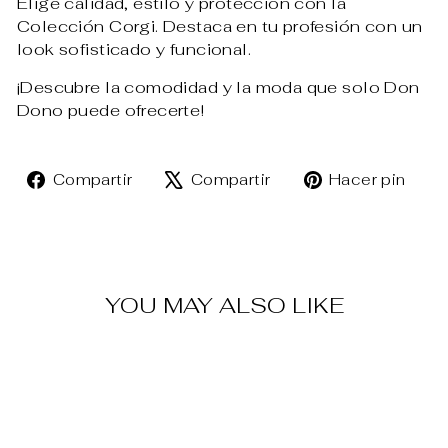
Elige calidad, estilo y protección con la
Colección Corgi. Destaca en tu profesión con un
look sofisticado y funcional.
¡Descubre la comodidad y la moda que solo Don
Dono puede ofrecerte!
Compartir
Tuitear
Pin
Compartir
Compartir
Hacer pin
en
en
en
Facebook
X
Pin
YOU MAY ALSO LIKE
Venta