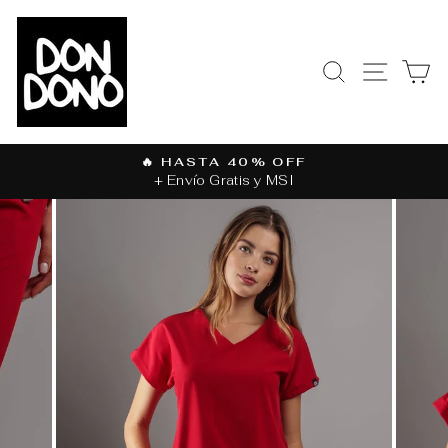
Ir
directamente
al
BUSCAR
NAVEGAC
CA
contenido
🔥 HASTA 40% OFF
+ Envío Gratis y MSI
diapositivas
pausa