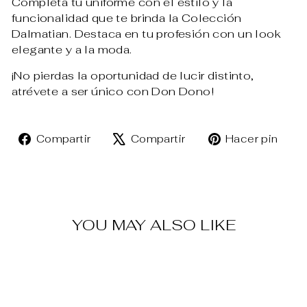
Completa tu uniforme con el estilo y la
funcionalidad que te brinda la Colección
Dalmatian. Destaca en tu profesión con un look
elegante y a la moda.
¡No pierdas la oportunidad de lucir distinto,
atrévete a ser único con Don Dono!
Compartir
Tuitear
Pin
Compartir
Compartir
Hacer pin
en
en
en
Facebook
X
Pin
YOU MAY ALSO LIKE
Venta