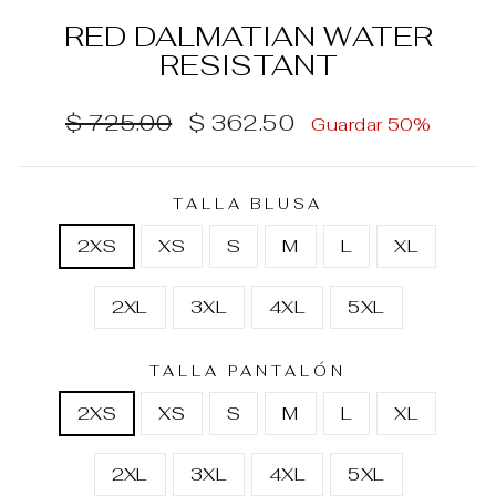
RED DALMATIAN WATER
RESISTANT
Precio
Precio
$ 725.00
$ 362.50
Guardar 50%
habitual
de
oferta
TALLA BLUSA
2XS
XS
S
M
L
XL
2XL
3XL
4XL
5XL
TALLA PANTALÓN
2XS
XS
S
M
L
XL
2XL
3XL
4XL
5XL