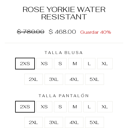
ROSE YORKIE WATER
RESISTANT
Precio
Precio
$ 780.00
$ 468.00
Guardar 40%
habitual
de
oferta
TALLA BLUSA
2XS
XS
S
M
L
XL
2XL
3XL
4XL
5XL
TALLA PANTALÓN
2XS
XS
S
M
L
XL
2XL
3XL
4XL
5XL