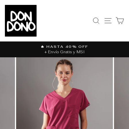
Ir
directamente
al
BUSCAR
NAVEGAC
CA
contenido
🔥 HASTA 40% OFF
+ Envío Gratis y MSI
diapositivas
pausa