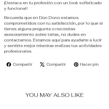
¡Destaca en tu profesión con un look sofisticado
y funcional!
Recuerda que en Don Dono estamos
comprometidos con tu satisfacción, por lo que si
tienes alguna pregunta o necesitas
asesoramiento sobre tallas, no dudes en
contactarnos. Estamos aquí para ayudarte a lucir
y sentirte mejor mientras realizas tus actividades
profesionales.
Compartir
Tuitear
Pin
Compartir
Compartir
Hacer pin
en
en
en
Facebook
X
Pin
YOU MAY ALSO LIKE
Venta