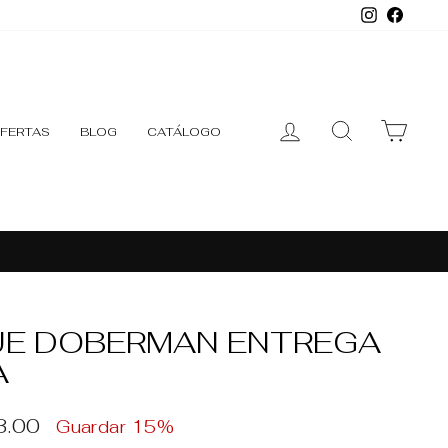
Instagr
Face
INGRESAR
BUSCAR
CARR
FERTAS
BLOG
CATÁLOGO
UE DOBERMAN ENTREGA
A
o
3.00
Guardar 15%