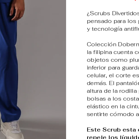
¿Scrubs Divertido
pensado para los
y tecnología antifl
Colección Doberma
la filipina cuenta 
objetos como pluma
inferior para guar
celular, el corte 
demás. El pantalón
altura de la rodill
bolsas a los costa
elástico en la cint
sentirte cómodo a 
Este Scrub esta 
repele los líquid