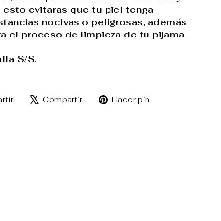
 esto evitaras que tu piel tenga
stancias nocivas o peligrosas, además
ra el proceso de limpieza de tu pijama.
lla S/S
.
Compartir
Tuitear
Pinear
rtir
Compartir
Hacer pin
en
en
en
Facebook
X
Pinterest