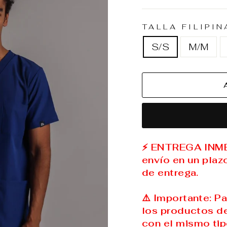
habitual
de
oferta
TALLA FILIPI
S/S
M/M
⚡ ENTREGA INMED
envío en un plaz
de entrega.
⚠️ Importante: P
los productos de
con el mismo tip