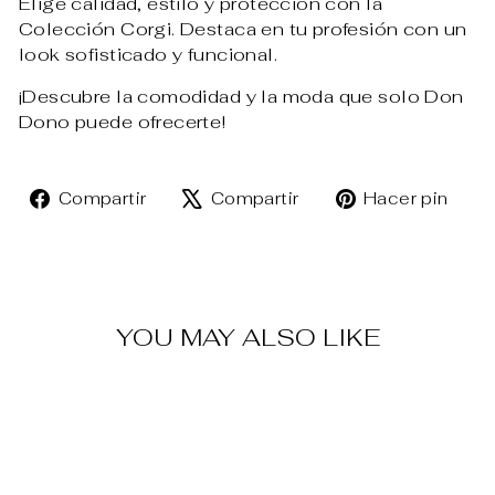
Elige calidad, estilo y protección con la
Colección Corgi. Destaca en tu profesión con un
look sofisticado y funcional.
¡Descubre la comodidad y la moda que solo Don
Dono puede ofrecerte!
Compartir
Tuitear
Pin
Compartir
Compartir
Hacer pin
en
en
en
Facebook
X
Pin
YOU MAY ALSO LIKE
Venta