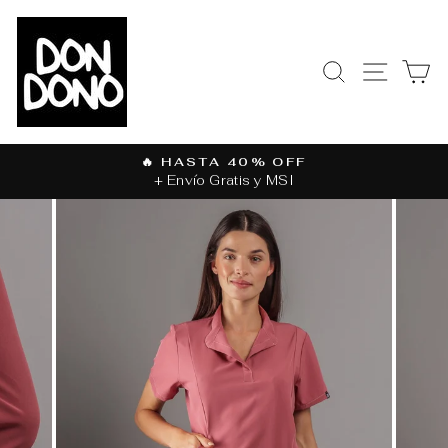
Ir
directamente
al
BUSCAR
NAVEGAC
CA
contenido
🔥 HASTA 40% OFF
+ Envío Gratis y MSI
diapositivas
pausa