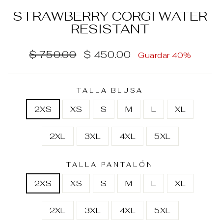
STRAWBERRY CORGI WATER
RESISTANT
Precio
Precio
$ 750.00
$ 450.00
Guardar 40%
habitual
de
oferta
TALLA BLUSA
2XS
XS
S
M
L
XL
2XL
3XL
4XL
5XL
TALLA PANTALÓN
2XS
XS
S
M
L
XL
2XL
3XL
4XL
5XL